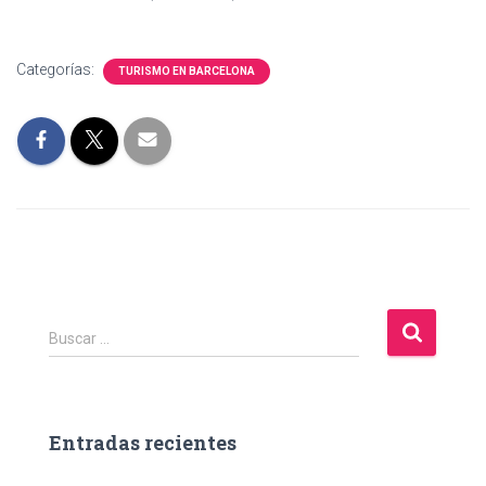
Categorías:
TURISMO EN BARCELONA
B
Buscar …
u
s
c
a
Entradas recientes
r
: