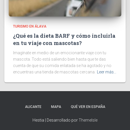
TURISMO EN ÁLAVA
¿Qué es la dieta BARF y cómo incluirla
en tu viaje con mascotas?
Imagínate en medio de un emocionante viaje con tu
mascota. Todo está saliendo bien hasta que te das
cuenta de que su comida enlatada se ha agotado y no
encuentras una tienda de mascotas cercana.
Leer más…
ALICANTE
MAPA
QUÉ VER EN ESPAÑA
Hestia | Desarrollado por
ThemeIsle