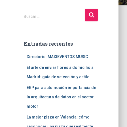
B
Buscar …
u
s
c
a
Entradas recientes
r
:
Directorio: MAXIEVENTOS MUSIC
El arte de enviar flores a domicilio a
Madrid: guía de selección y estilo
ERP para automoción importancia de
la arquitectura de datos en el sector
motor
La mejor pizza en Valencia: cómo
reconocer una pizza que realmente