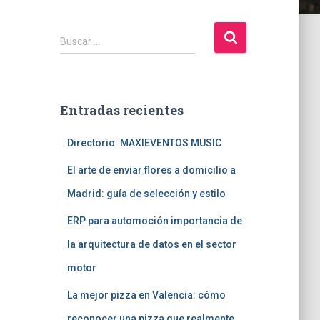
B
Buscar …
u
s
c
a
Entradas recientes
r
:
Directorio: MAXIEVENTOS MUSIC
El arte de enviar flores a domicilio a
Madrid: guía de selección y estilo
ERP para automoción importancia de
la arquitectura de datos en el sector
motor
La mejor pizza en Valencia: cómo
reconocer una pizza que realmente