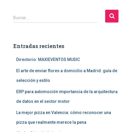
B
Buscar …
u
s
c
a
Entradas recientes
r
:
Directorio: MAXIEVENTOS MUSIC
El arte de enviar flores a domicilio a Madrid: guía de
selección y estilo
ERP para automoción importancia de la arquitectura
de datos en el sector motor
La mejor pizza en Valencia: cómo reconocer una
pizza que realmente merece la pena