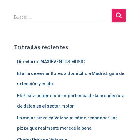
B
Buscar …
u
s
c
a
Entradas recientes
r
:
Directorio: MAXIEVENTOS MUSIC
El arte de enviar flores a domicilio a Madrid: guía de
selección y estilo
ERP para automoción importancia de la arquitectura
de datos en el sector motor
La mejor pizza en Valencia: cómo reconocer una
pizza que realmente merece la pena