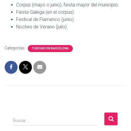
Corpus (mayo o junio), fiesta mayor del municipio.
Fiesta Galega (en el corpus).
Festival de Flamenco (junio).
Noches de Verano (julio).
Categorías:
TURISMO EN BARCELONA
B
Buscar …
u