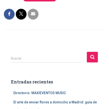
B
Buscar …
u
s
c
a
Entradas recientes
r
:
Directorio: MAXIEVENTOS MUSIC
El arte de enviar flores a domicilio a Madrid: guía de