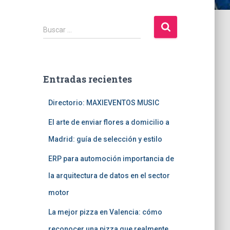
B
Buscar …
u
s
c
a
Entradas recientes
r
:
Directorio: MAXIEVENTOS MUSIC
El arte de enviar flores a domicilio a
Madrid: guía de selección y estilo
ERP para automoción importancia de
la arquitectura de datos en el sector
motor
La mejor pizza en Valencia: cómo
reconocer una pizza que realmente