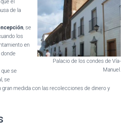
 que el
ausa de la
Concepción
, se
 cuando los
ntamiento en
n donde
Palacio de los condes de Vía-
Manuel.
e que se
l, se
en gran medida con las recolecciones de dinero y
s