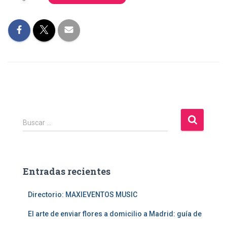
B
Buscar …
u
s
c
a
Entradas recientes
r
:
Directorio: MAXIEVENTOS MUSIC
El arte de enviar flores a domicilio a Madrid: guía de