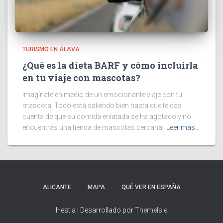
TURISMO EN ÁLAVA
¿Qué es la dieta BARF y cómo incluirla
en tu viaje con mascotas?
Imagínate en medio de un emocionante viaje con tu
mascota. Todo está saliendo bien hasta que te das
cuenta de que su comida enlatada se ha agotado y no
encuentras una tienda de mascotas cercana.
Leer más…
ALICANTE
MAPA
QUÉ VER EN ESPAÑA
Hestia | Desarrollado por
ThemeIsle