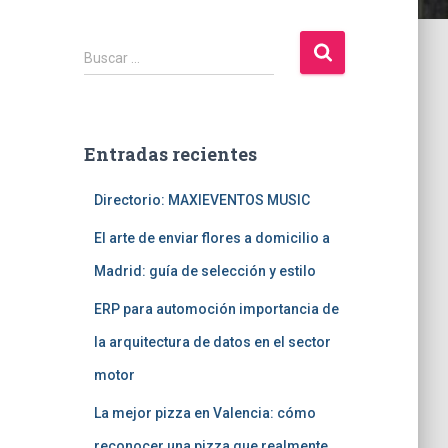
B
Buscar …
u
s
c
a
Entradas recientes
r
:
Directorio: MAXIEVENTOS MUSIC
El arte de enviar flores a domicilio a
Madrid: guía de selección y estilo
ERP para automoción importancia de
la arquitectura de datos en el sector
motor
La mejor pizza en Valencia: cómo
reconocer una pizza que realmente