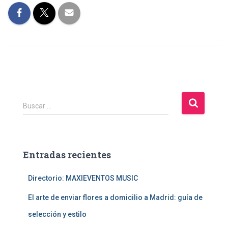
B
Buscar …
u
s
c
a
Entradas recientes
r
:
Directorio: MAXIEVENTOS MUSIC
El arte de enviar flores a domicilio a Madrid: guía de
selección y estilo