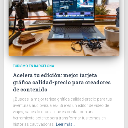
TURISMO EN BARCELONA
Acelera tu edición: mejor tarjeta
gráfica calidad-precio para creadores
de contenido
¿Buscas la mejor tarjeta gráfica calidad-precio para tus
aventuras audiovisuales? Si eres un editor de video de
viajes, sabes lo crucial que es contar con una
herramienta potente para transformar tus tomas en
historias cautivadoras.
Leer más…