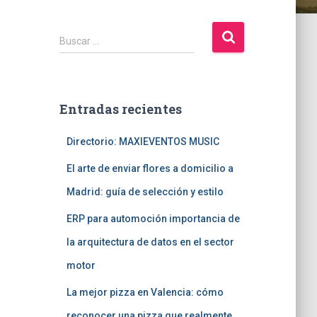
B
Buscar …
u
s
c
a
Entradas recientes
r
:
Directorio: MAXIEVENTOS MUSIC
El arte de enviar flores a domicilio a
Madrid: guía de selección y estilo
ERP para automoción importancia de
la arquitectura de datos en el sector
motor
La mejor pizza en Valencia: cómo
reconocer una pizza que realmente