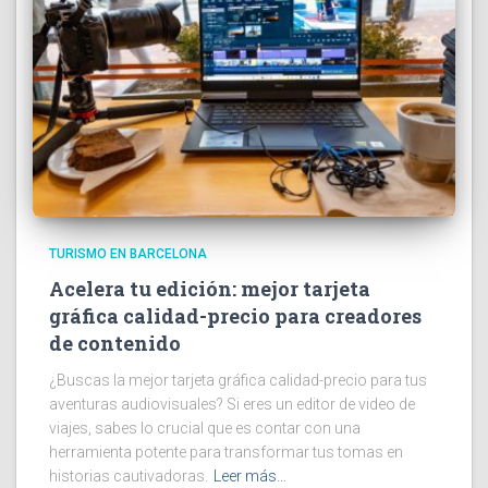
TURISMO EN BARCELONA
Acelera tu edición: mejor tarjeta
gráfica calidad-precio para creadores
de contenido
¿Buscas la mejor tarjeta gráfica calidad-precio para tus
aventuras audiovisuales? Si eres un editor de video de
viajes, sabes lo crucial que es contar con una
herramienta potente para transformar tus tomas en
historias cautivadoras.
Leer más…