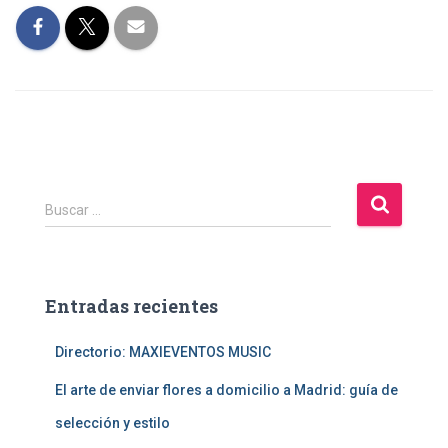
B
Buscar …
u
s
c
a
Entradas recientes
r
:
Directorio: MAXIEVENTOS MUSIC
El arte de enviar flores a domicilio a Madrid: guía de
selección y estilo