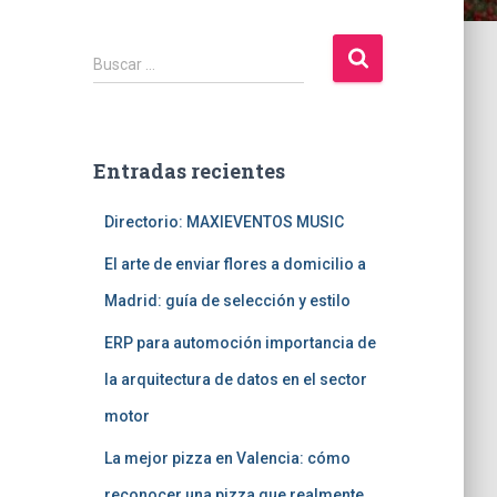
B
Buscar …
u
s
c
a
Entradas recientes
r
:
Directorio: MAXIEVENTOS MUSIC
El arte de enviar flores a domicilio a
Madrid: guía de selección y estilo
ERP para automoción importancia de
la arquitectura de datos en el sector
motor
La mejor pizza en Valencia: cómo
reconocer una pizza que realmente