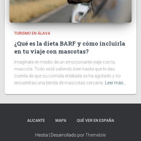
TURISMO EN ÁLAVA
¿Qué es la dieta BARF y cómo incluirla
en tu viaje con mascotas?
Imagínate en medio de un emocionante viaje con tu
mascota. Todo está saliendo bien hasta que te das
cuenta de que su comida enlatada se ha agotado y no
encuentras una tienda de mascotas cercana.
Leer más…
ALICANTE
MAPA
QUÉ VER EN ESPAÑA
Hestia | Desarrollado por
ThemeIsle