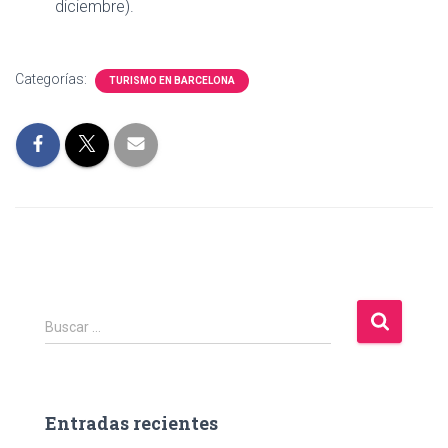
diciembre).
Categorías:
TURISMO EN BARCELONA
B
Buscar …
u
s
c
a
Entradas recientes
r