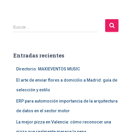
B
Buscar …
u
s
c
a
Entradas recientes
r
:
Directorio: MAXIEVENTOS MUSIC
El arte de enviar flores a domicilio a Madrid: guía de
selección y estilo
ERP para automoción importancia de la arquitectura
de datos en el sector motor
La mejor pizza en Valencia: cómo reconocer una
pizza que realmente merece la pena