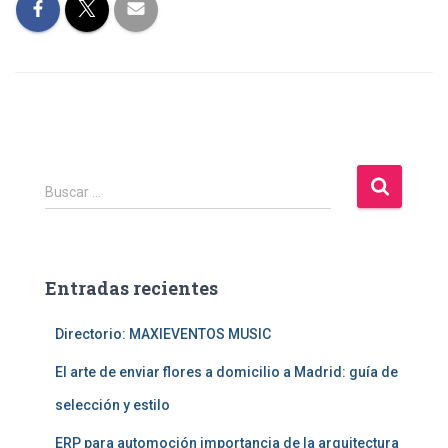
B
Buscar …
u
s
c
a
Entradas recientes
r
:
Directorio: MAXIEVENTOS MUSIC
El arte de enviar flores a domicilio a Madrid: guía de
selección y estilo
ERP para automoción importancia de la arquitectura