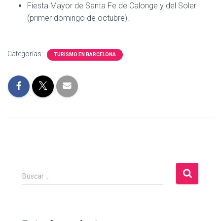
Fiesta Mayor de Santa Fe de Calonge y del Soler
(primer domingo de octubre).
Categorías:
TURISMO EN BARCELONA
B
Buscar …
u
s
c
a