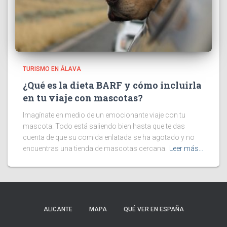
TURISMO EN ÁLAVA
¿Qué es la dieta BARF y cómo incluirla
en tu viaje con mascotas?
Imagínate en medio de un emocionante viaje con tu
mascota. Todo está saliendo bien hasta que te das
cuenta de que su comida enlatada se ha agotado y no
encuentras una tienda de mascotas cercana.
Leer más…
ALICANTE
MAPA
QUÉ VER EN ESPAÑA