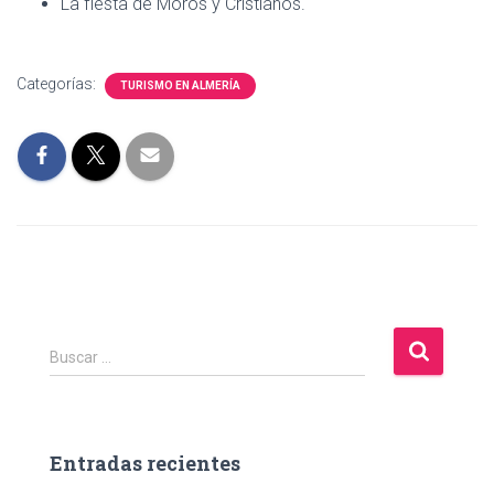
La fiesta de Moros y Cristianos.
Categorías:
TURISMO EN ALMERÍA
B
Buscar …
u
s
c
a
Entradas recientes
r