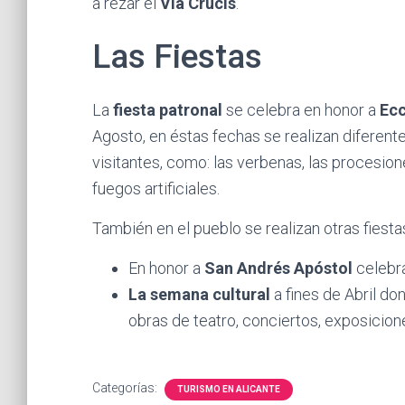
a rezar el
Vía Crucis
.
Las Fiestas
La
fiesta patronal
se celebra en honor a
Ec
Agosto, en éstas fechas se realizan diferent
visitantes, como: las verbenas, las procesion
fuegos artificiales.
También en el pueblo se realizan otras fiest
En honor a
San Andrés Apóstol
celebr
La semana cultural
a fines de Abril do
obras de teatro, conciertos, exposicio
Categorías:
TURISMO EN ALICANTE