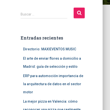
B
Buscar …
u
s
c
a
Entradas recientes
r
:
Directorio: MAXIEVENTOS MUSIC
El arte de enviar flores a domicilio a
Madrid: guía de selección y estilo
ERP para automoción importancia de
la arquitectura de datos en el sector
motor
La mejor pizza en Valencia: cómo
reconocer una pizza que realmente