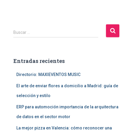
B
Buscar …
u
s
c
a
Entradas recientes
r
:
Directorio: MAXIEVENTOS MUSIC
El arte de enviar flores a domicilio a Madrid: guía de
selección y estilo
ERP para automoción importancia de la arquitectura
de datos en el sector motor
La mejor pizza en Valencia: cómo reconocer una