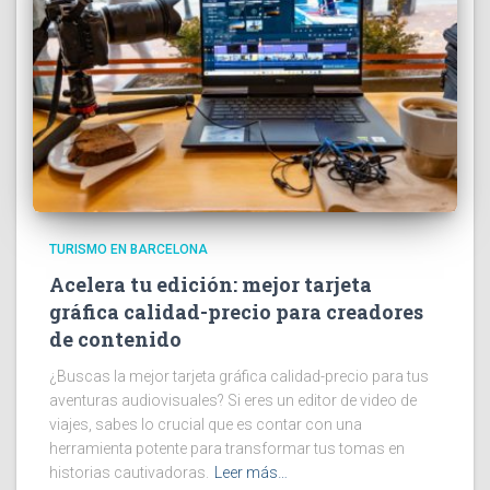
TURISMO EN BARCELONA
Acelera tu edición: mejor tarjeta
gráfica calidad-precio para creadores
de contenido
¿Buscas la mejor tarjeta gráfica calidad-precio para tus
aventuras audiovisuales? Si eres un editor de video de
viajes, sabes lo crucial que es contar con una
herramienta potente para transformar tus tomas en
historias cautivadoras.
Leer más…