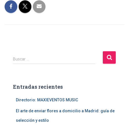
B
Buscar …
u
s
c
a
Entradas recientes
r
:
Directorio: MAXIEVENTOS MUSIC
El arte de enviar flores a domicilio a Madrid: guía de
selección y estilo