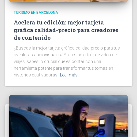
TURISMO EN BARCELONA
Acelera tu edición: mejor tarjeta
gráfica calidad-precio para creadores
de contenido
¿Buscas la mejor tarjeta gráfica calidad-precio para tus
aventuras audiovisuales? Si eres un editor de video de
viajes, sabes lo crucial que es contar con una
herramienta potente para transformar tus tomas en
historias cautivadoras.
Leer más…