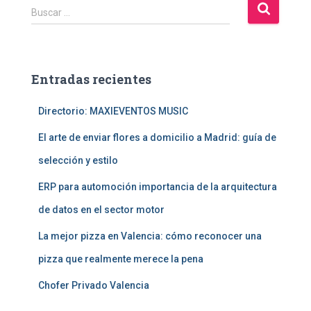
B
Buscar …
u
s
c
a
Entradas recientes
r
:
Directorio: MAXIEVENTOS MUSIC
El arte de enviar flores a domicilio a Madrid: guía de
selección y estilo
ERP para automoción importancia de la arquitectura
de datos en el sector motor
La mejor pizza en Valencia: cómo reconocer una
pizza que realmente merece la pena
Chofer Privado Valencia