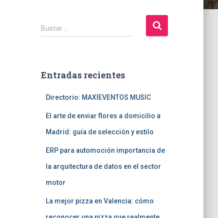
B
Buscar …
u
s
c
a
Entradas recientes
r
:
Directorio: MAXIEVENTOS MUSIC
El arte de enviar flores a domicilio a
Madrid: guía de selección y estilo
ERP para automoción importancia de
la arquitectura de datos en el sector
motor
La mejor pizza en Valencia: cómo
reconocer una pizza que realmente