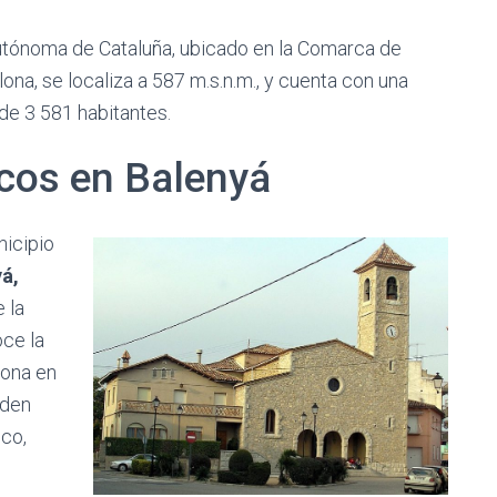
Autónoma de Cataluña, ubicado en la Comarca de
ona, se localiza a 587 m.s.n.m., y cuenta con una
de 3 581 habitantes.
cos en Balenyá
nicipio
á,
 la
ce la
iona en
eden
ico,