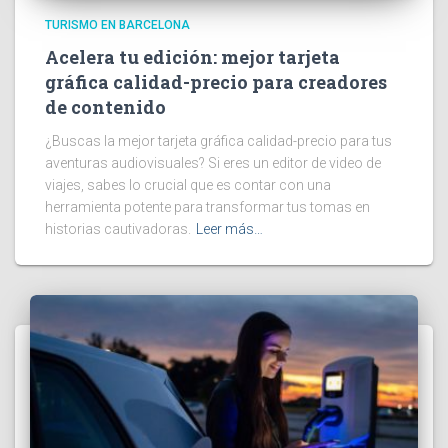
TURISMO EN BARCELONA
Acelera tu edición: mejor tarjeta
gráfica calidad-precio para creadores
de contenido
¿Buscas la mejor tarjeta gráfica calidad-precio para tus
aventuras audiovisuales? Si eres un editor de video de
viajes, sabes lo crucial que es contar con una
herramienta potente para transformar tus tomas en
historias cautivadoras.
Leer más…