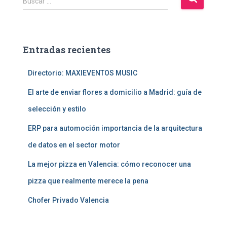
Buscar …
u
s
c
a
Entradas recientes
r
:
Directorio: MAXIEVENTOS MUSIC
El arte de enviar flores a domicilio a Madrid: guía de
selección y estilo
ERP para automoción importancia de la arquitectura
de datos en el sector motor
La mejor pizza en Valencia: cómo reconocer una
pizza que realmente merece la pena
Chofer Privado Valencia