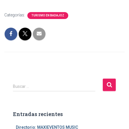
Categorías:
TURISMO EN BADAJOZ
B
Buscar …
u
s
c
a
Entradas recientes
r
:
Directorio: MAXIEVENTOS MUSIC