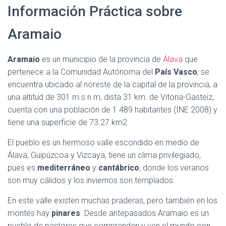
Información Práctica sobre
Aramaio
Aramaio
es un municipio de la provincia de
Álava
que
pertenece a la Comunidad Autónoma del
País Vasco
, se
encuentra ubicado al noreste de la capital de la provincia, a
una altitud de 301 m.s.n.m, dista 31 km. de Vitoria-Gasteiz,
cuenta con una población de 1 489 habitantes (INE 2008) y
tiene una superficie de 73.27 km2.
El pueblo es un hermoso valle escondido en medio de
Álava, Guipúzcoa y Vizcaya, tiene un clima privilegiado,
pues es
mediterráneo
y
cantábrico
, donde los veranos
son muy cálidos y los inviernos son templados.
En este valle existen muchas praderas, pero también en los
montes hay
pinares
. Desde antepasados Aramaio es un
pueblo de pastores que comprenden y ven el mundo con