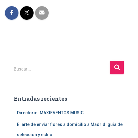
B
Buscar …
u
s
c
a
Entradas recientes
r
:
Directorio: MAXIEVENTOS MUSIC
El arte de enviar flores a domicilio a Madrid: guía de
selección y estilo