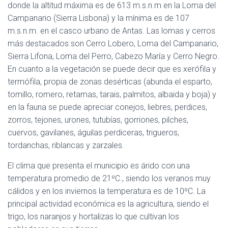
donde la altitud máxima es de 613 m.s.n.m en la Loma del
Campanario (Sierra Lisbona) y la mínima es de 107
m.s.n.m. en el casco urbano de Antas. Las lomas y cerros
más destacados son Cerro Lobero, Loma del Campanario,
Sierra Lifona, Loma del Perro, Cabezo María y Cerro Negro.
En cuanto a la vegetación se puede decir que es xerófila y
termófila, propia de zonas desérticas (abunda el esparto,
tomillo, romero, retamas, tarais, palmitos, albaida y boja) y
en la fauna se puede apreciar conejos, liebres, perdices,
zorros, tejones, urones, tutubías, gorriones, pilches,
cuervos, gavilanes, águilas perdiceras, trigueros,
tordanchas, riblancas y zarzales.
El clima que presenta el municipio es árido con una
temperatura promedio de 21ºC., siendo los veranos muy
cálidos y en los inviernos la temperatura es de 10ºC. La
principal actividad económica es la agricultura, siendo el
trigo, los naranjos y hortalizas lo que cultivan los