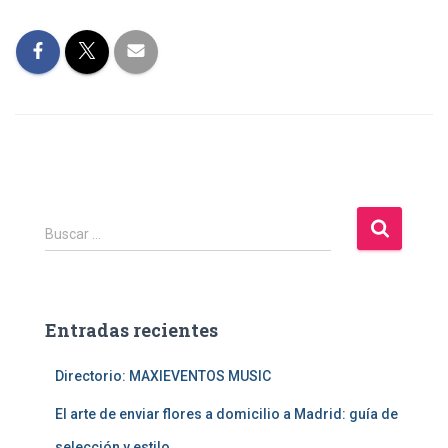
B
Buscar …
u
s
c
a
Entradas recientes
r
:
Directorio: MAXIEVENTOS MUSIC
El arte de enviar flores a domicilio a Madrid: guía de
selección y estilo