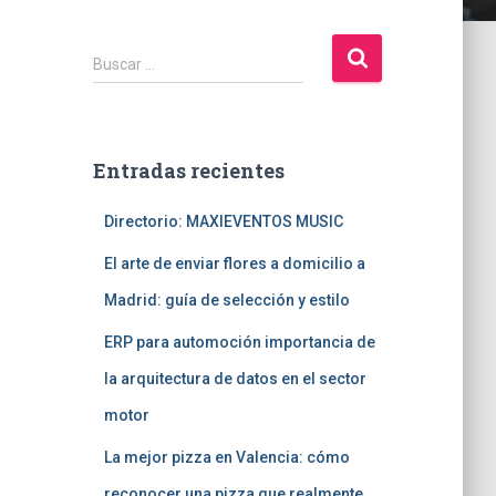
B
Buscar …
u
s
c
a
Entradas recientes
r
:
Directorio: MAXIEVENTOS MUSIC
El arte de enviar flores a domicilio a
Madrid: guía de selección y estilo
ERP para automoción importancia de
la arquitectura de datos en el sector
motor
La mejor pizza en Valencia: cómo
reconocer una pizza que realmente