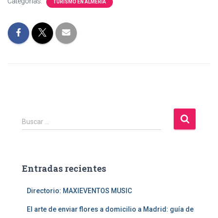
Categorías:
TURISMO EN ALMERÍA
B
Buscar …
u
s
c
a
Entradas recientes
r
:
Directorio: MAXIEVENTOS MUSIC
El arte de enviar flores a domicilio a Madrid: guía de