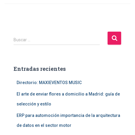
B
Buscar …
u
s
c
a
Entradas recientes
r
:
Directorio: MAXIEVENTOS MUSIC
El arte de enviar flores a domicilio a Madrid: guía de
selección y estilo
ERP para automoción importancia de la arquitectura
de datos en el sector motor