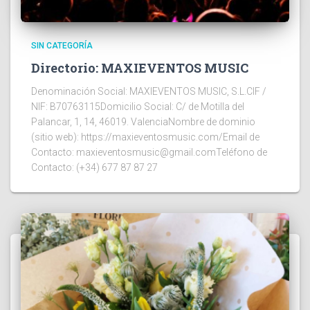
SIN CATEGORÍA
Directorio: MAXIEVENTOS MUSIC
Denominación Social: MAXIEVENTOS MUSIC, S.L.CIF /
NIF: B70763115Domicilio Social: C/ de Motilla del
Palancar, 1, 14, 46019. ValenciaNombre de dominio
(sitio web): https://maxieventosmusic.com/Email de
Contacto: maxieventosmusic@gmail.comTeléfono de
Contacto: (+34) 677 87 87 27