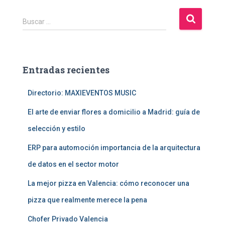
B
Buscar …
u
s
c
a
Entradas recientes
r
:
Directorio: MAXIEVENTOS MUSIC
El arte de enviar flores a domicilio a Madrid: guía de
selección y estilo
ERP para automoción importancia de la arquitectura
de datos en el sector motor
La mejor pizza en Valencia: cómo reconocer una
pizza que realmente merece la pena
Chofer Privado Valencia