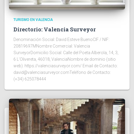
TURISMO EN VALENCIA
Directorio: Valencia Surveyor
Denominación Social: David Esteve BuenoCIF / NIF:
20819697MNombre Comercial: Valencia
SurveyorDomicilio Social: Calle del Poeta Alberola, 14, 3,
6 L’Olivereta, 46018, ValenciaNombre de dominio (sitio
web): https://valenciasurveyor.com/ Email de Contacto:
david@valenciasurveyor.comTeléfono de Contacto:
(+34) 625078444