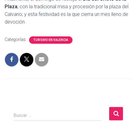
Plaza
; con la tradicional misa y procesión por la plaza del
Calvario; y esta festividad es la que cierra un mes lleno de
devoción.
Categorías:
TURISMO EN VALENCIA
B
Buscar …
u
s
c