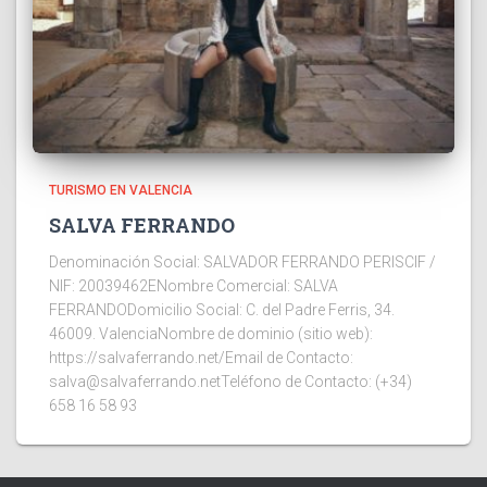
TURISMO EN VALENCIA
SALVA FERRANDO
Denominación Social: SALVADOR FERRANDO PERISCIF /
NIF: 20039462ENombre Comercial: SALVA
FERRANDODomicilio Social: C. del Padre Ferris, 34.
46009. ValenciaNombre de dominio (sitio web):
https://salvaferrando.net/Email de Contacto:
salva@salvaferrando.netTeléfono de Contacto: (+34)
658 16 58 93