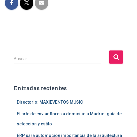
B
Buscar …
u
s
c
a
Entradas recientes
r
:
Directorio: MAXIEVENTOS MUSIC
El arte de enviar flores a domicilio a Madrid: guía de
selección y estilo
ERP para automoción importancia de la arquitectura