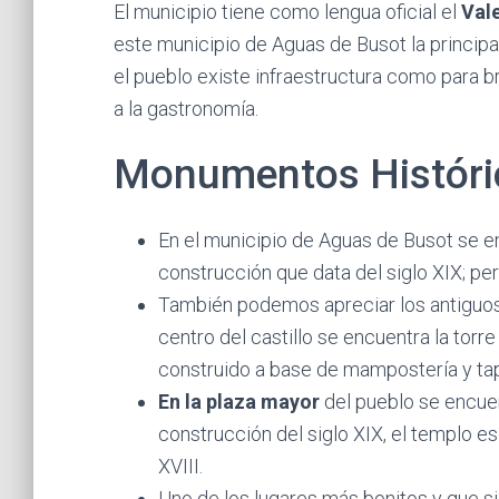
El municipio tiene como lengua oficial el
Val
este municipio de Aguas de Busot la princip
el pueblo existe infraestructura como para 
a la gastronomía.
Monumentos Históri
En el municipio de Aguas de Busot se 
construcción que data del siglo XIX; pe
También podemos apreciar los antiguos
centro del castillo se encuentra la torr
construido a base de mampostería y tap
En la plaza mayor
del pueblo se encue
construcción del siglo XIX, el templo es 
XVIII.
Uno de los lugares más bonitos y que si