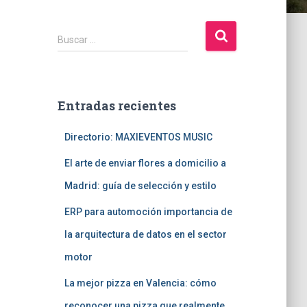
B
Buscar …
u
s
c
a
Entradas recientes
r
:
Directorio: MAXIEVENTOS MUSIC
El arte de enviar flores a domicilio a
Madrid: guía de selección y estilo
ERP para automoción importancia de
la arquitectura de datos en el sector
motor
La mejor pizza en Valencia: cómo
reconocer una pizza que realmente