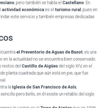
enciano
; pero también se habla el
Castellano
. En
al
actividad económica
es el
turismo rural
; pues en
brindar este servicio y también empresas dedicadas
cos
encuentra
el Preventorio de Aguas de Busot
, es una
ro en la actualidad no se encuentra bien conservado.
 restos del
Castillo de Aigües
del siglo XIV, en el
e de planta cuadrada que aún está en pie, que fue
ial.
ntra la
Iglesia de San Francisco de Asís
,
sencillo pero bello, en él existe un retablo del siglo
empre lo visitan es el
Torre de Aigües
que en 1996