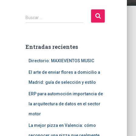
B
Buscar …
u
s
c
a
Entradas recientes
r
:
Directorio: MAXIEVENTOS MUSIC
El arte de enviar flores a domicilio a
Madrid: guía de selección y estilo
ERP para automoción importancia de
la arquitectura de datos en el sector
motor
La mejor pizza en Valencia: cómo
reconocer una pizza que realmente