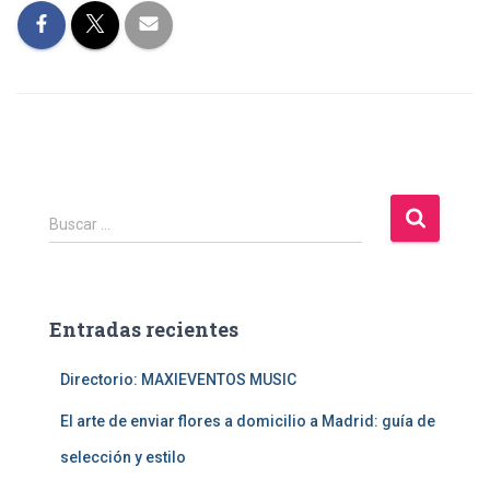
B
Buscar …
u
s
c
a
Entradas recientes
r
:
Directorio: MAXIEVENTOS MUSIC
El arte de enviar flores a domicilio a Madrid: guía de
selección y estilo