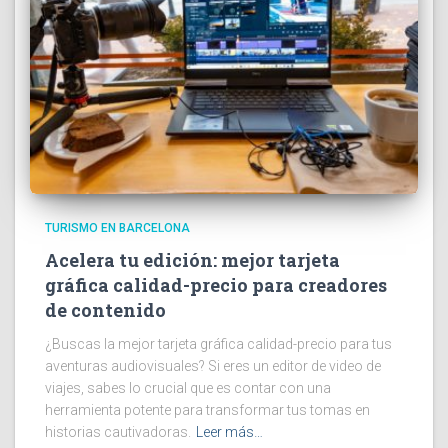
TURISMO EN BARCELONA
Acelera tu edición: mejor tarjeta
gráfica calidad-precio para creadores
de contenido
¿Buscas la mejor tarjeta gráfica calidad-precio para tus
aventuras audiovisuales? Si eres un editor de video de
viajes, sabes lo crucial que es contar con una
herramienta potente para transformar tus tomas en
historias cautivadoras.
Leer más…