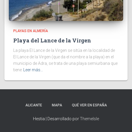
PLAYAS EN ALMERÍA
Playa del Lance de la Virgen
La playa El Lance de la Virgen se sitúa en la localidad de
El Lance de la Virgen (que da el nombre a la playa) en el
municipio de Adra, se trata de una playa semiurbana que
tiene
Leer más…
ALICANTE
MAPA
QUÉ VER EN ESPAÑA
Hestia | Desarrollado por
ThemeIsle