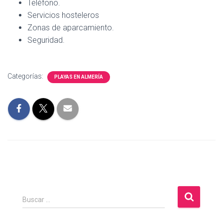
Teléfono.
Servicios hosteleros
Zonas de aparcamiento.
Seguridad.
Categorías:
PLAYAS EN ALMERÍA
B
Buscar …
u
s