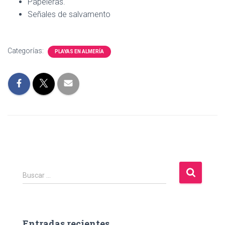
Papeleras.
Señales de salvamento
Categorías:
PLAYAS EN ALMERÍA
B
Buscar …
u
s
c
a
Entradas recientes