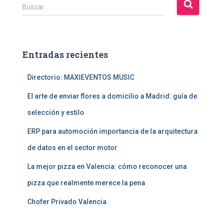
B
Buscar …
u
s
c
a
Entradas recientes
r
:
Directorio: MAXIEVENTOS MUSIC
El arte de enviar flores a domicilio a Madrid: guía de
selección y estilo
ERP para automoción importancia de la arquitectura
de datos en el sector motor
La mejor pizza en Valencia: cómo reconocer una
pizza que realmente merece la pena
Chofer Privado Valencia