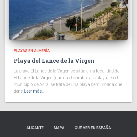
PLAYAS EN ALMERÍA
Playa del Lance de la Virgen
La playa El Lance de la Virgen se sitúa en la localidad de
El Lance de la Virgen (que da el nombre a la playa) en el
municipio de Adra, se trata de una playa semiurbana que
tiene
Leer más…
ALICANTE
MAPA
QUÉ VER EN ESPAÑA