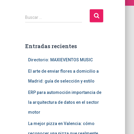
B
Buscar …
u
s
c
a
Entradas recientes
r
:
Directorio: MAXIEVENTOS MUSIC
El arte de enviar flores a domicilio a
Madrid: guía de selección y estilo
ERP para automoción importancia de
la arquitectura de datos en el sector
motor
La mejor pizza en Valencia: cómo
reconocer una pizza que realmente