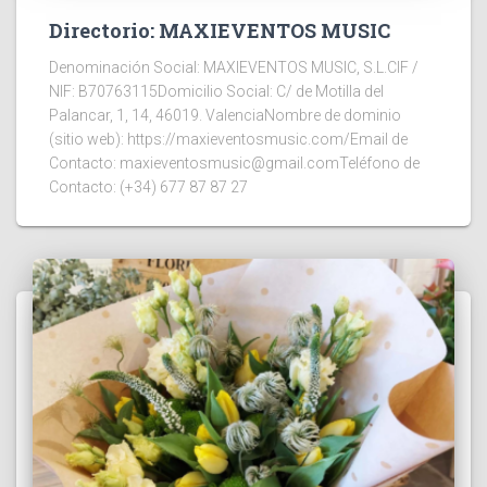
Directorio: MAXIEVENTOS MUSIC
Denominación Social: MAXIEVENTOS MUSIC, S.L.CIF /
NIF: B70763115Domicilio Social: C/ de Motilla del
Palancar, 1, 14, 46019. ValenciaNombre de dominio
(sitio web): https://maxieventosmusic.com/Email de
Contacto: maxieventosmusic@gmail.comTeléfono de
Contacto: (+34) 677 87 87 27