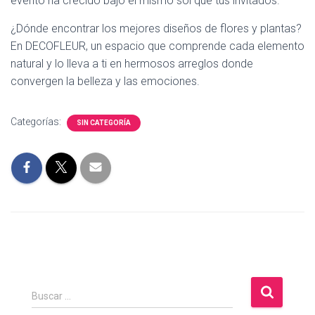
evento ha crecido bajo el mismo sol que tus invitados.
¿Dónde encontrar los mejores diseños de flores y plantas?
En DECOFLEUR, un espacio que comprende cada elemento
natural y lo lleva a ti en hermosos arreglos donde
convergen la belleza y las emociones.
Categorías:
SIN CATEGORÍA
B
Buscar …
u