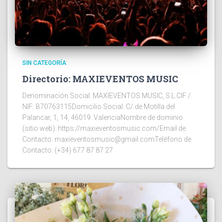
SIN CATEGORÍA
Directorio: MAXIEVENTOS MUSIC
Denominación Social: MAXIEVENTOS MUSIC, S.L.CIF /
NIF: B70763115Domicilio Social: C/ de Motilla del
Palancar, 1, 14, 46019. ValenciaNombre de dominio
(sitio web): https://maxieventosmusic.com/Email de
Contacto: maxieventosmusic@gmail.comTeléfono de
Contacto: (+34) 677 87 87 27