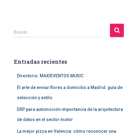
B
Buscar …
u
s
c
a
Entradas recientes
r
:
Directorio: MAXIEVENTOS MUSIC
El arte de enviar flores a domicilio a Madrid: guía de
selección y estilo
ERP para automoción importancia de la arquitectura
de datos en el sector motor
La mejor pizza en Valencia: cómo reconocer una