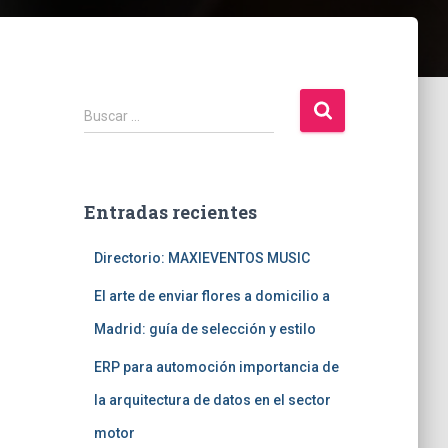
B
Buscar …
u
s
c
a
Entradas recientes
r
:
Directorio: MAXIEVENTOS MUSIC
El arte de enviar flores a domicilio a
Madrid: guía de selección y estilo
ERP para automoción importancia de
la arquitectura de datos en el sector
motor