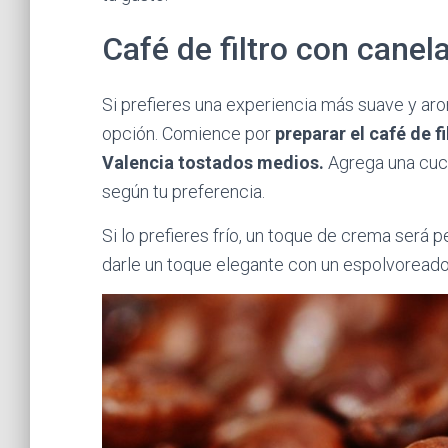
Café de filtro con canel
Si prefieres una experiencia más suave y arom
opción. Comience por
preparar el café de f
Valencia tostados medios.
Agrega una cucha
según tu preferencia.
Si lo prefieres frío, un toque de crema será 
darle un toque elegante con un espolvoreado