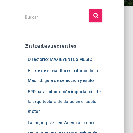
B
Buscar …
u
s
c
a
Entradas recientes
r
:
Directorio: MAXIEVENTOS MUSIC
El arte de enviar flores a domicilio a
Madrid: guía de selección y estilo
ERP para automoción importancia de
la arquitectura de datos en el sector
motor
La mejor pizza en Valencia: cómo
reconocer una pizza que realmente