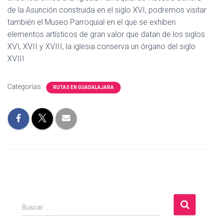
de la Asunción construida en el siglo XVI, podremos visitar
también el Museo Parroquial en el que se exhiben
elementos artísticos de gran valor que datan de los siglos
XVI, XVII y XVIII, la iglesia conserva un órgano del siglo
XVIII.
Categorías:
RUTAS EN GUADALAJARA
B
Buscar …
u