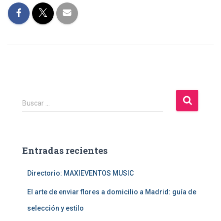
B
Buscar …
u
s
c
a
Entradas recientes
r
:
Directorio: MAXIEVENTOS MUSIC
El arte de enviar flores a domicilio a Madrid: guía de
selección y estilo