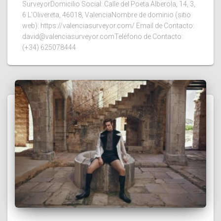
SurveyorDomicilio Social: Calle del Poeta Alberola, 14, 3,
6 L’Olivereta, 46018, ValenciaNombre de dominio (sitio
web): https://valenciasurveyor.com/ Email de Contacto:
david@valenciasurveyor.comTeléfono de Contacto:
(+34) 625078444