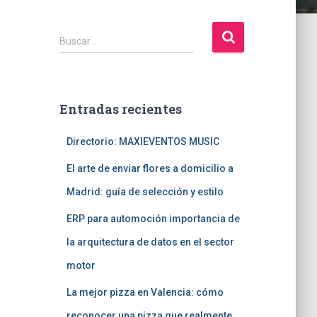
B
Buscar …
u
s
c
a
Entradas recientes
r
:
Directorio: MAXIEVENTOS MUSIC
El arte de enviar flores a domicilio a
Madrid: guía de selección y estilo
ERP para automoción importancia de
la arquitectura de datos en el sector
motor
La mejor pizza en Valencia: cómo
reconocer una pizza que realmente