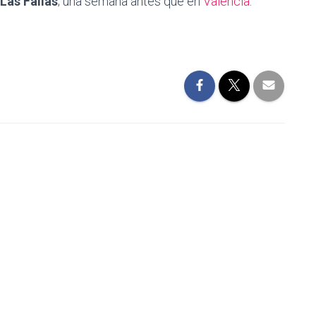
Las Fallas
; una semana antes que en
Valencia
.